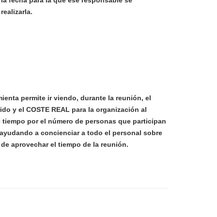
la fecha para la que ese responsable se
ealizarla.
ienta permite ir viendo, durante la reunión, el
rido
y el
COSTE REAL
para la organización al
e tiempo por el número de personas que participan
 ayudando a concienciar a todo el personal sobre
 de aprovechar el tiempo de la reunión.