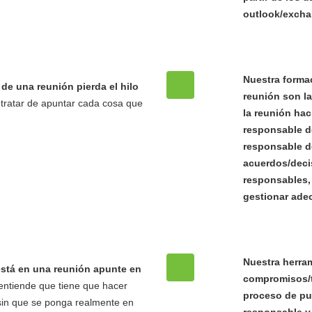
outlook/excha
Nuestra forma
de una reunión pierda el hilo
reunión son l
l tratar de apuntar cada cosa que
la reunión hac
responsable d
responsable de
acuerdos/decis
responsables,
gestionar ade
Nuestra herram
stá en una reunión apunte en
compromisos/t
entiende que tiene que hacer
proceso de pue
sin que se ponga realmente en