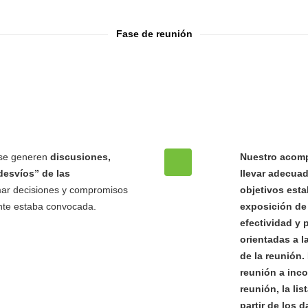
Fase de reunión
 se generen
discusiones,
Nuestro acomp
desvíos” de las
llevar adecua
mar decisiones y compromisos
objetivos esta
nte estaba convocada.
exposición de
efectividad y 
orientadas a l
de la reunión.
reunión a inco
reunión, la lis
partir de los 