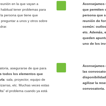
reunión en la que vayan a
Aconsejamos ut
 habitual tener problemas para
que permiten 
la persona que tiene que
persona que se
 preguntar a unos y otros sobre
reunión de fo
drar.
común: outloo
etc.
Además, e
queden apunta
uno de los inv
Aconsejamos q
catoria, asegurarse de que para
las convocato
s todos los elementos que
disponibilidad
rla
: sala, proyector, equipo de
agilizar la re
izarras, etc. Muchas veces estas
convocatoria.
alta” el problema cuando ya está