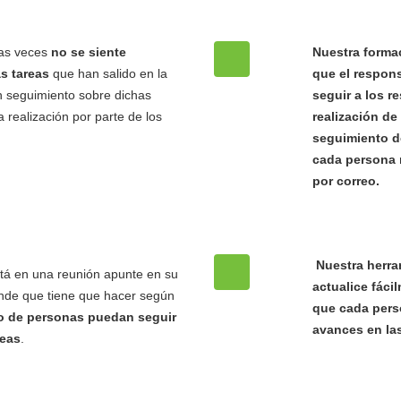
as veces
no se siente
Nuestra forma
as tareas
que han salido en la
que el respon
n seguimiento sobre dichas
seguir a los r
a realización por parte de los
realización de
seguimiento de
cada persona 
por correo.
Nuestra herra
tá en una reunión apunte en su
actualice fáci
ende que tiene que hacer según
que cada pers
to de personas puedan seguir
avances en las
reas
.