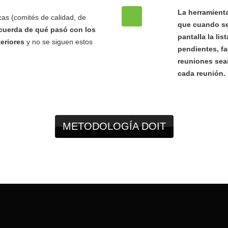
La herramienta
as (comités de calidad, de
que cuando se
cuerda de qué pasó con los
pantalla la li
eriores
y no se siguen estos
pendientes, fa
reuniones sean
cada reunión.
METODOLOGÍA DOIT